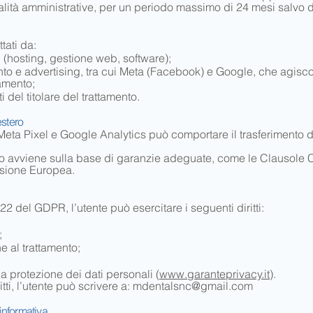
lità amministrative, per un periodo massimo di 24 mesi salvo d
tati da:
ci (hosting, gestione web, software);
nto e advertising, tra cui Meta (Facebook) e Google, che agisco
tamento;
 del titolare del trattamento.
estero
Meta Pixel e Google Analytics può comportare il trasferimento d
mento avviene sulla base di garanzie adeguate, come le Clausole 
sione Europea.
-22 del GDPR, l’utente può esercitare i seguenti diritti:
;
e al trattamento;
a protezione dei dati personali (
www.garanteprivacy.it
).
itti, l’utente può scrivere a:
mdentalsnc@gmail.com
informativa