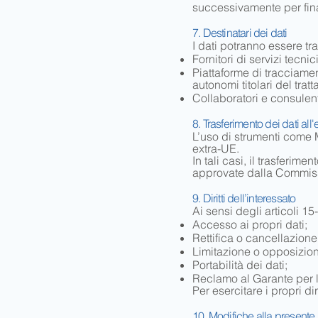
successivamente per fina
7. Destinatari dei dati
I dati potranno essere trat
Fornitori di servizi tecni
Piattaforme di tracciame
autonomi titolari del trat
Collaboratori e consulenti
8. Trasferimento dei dati all'
L’uso di strumenti come 
extra-UE.
In tali casi, il trasferi
approvate dalla Commis
9. Diritti dell’interessato
Ai sensi degli articoli 15
Accesso ai propri dati;
Rettifica o cancellazione
Limitazione o opposizion
Portabilità dei dati;
Reclamo al Garante per l
Per esercitare i propri dir
10. Modifiche alla presente 